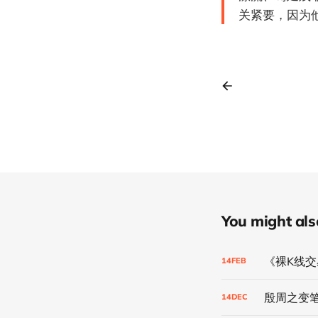
关紧要，因为
You might also 
《裸K线
14
FEB
殷周之变
14
DEC