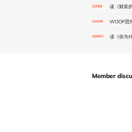
读《财富
22
FEB
WOOP思
14
AUG
读《你为
15
NOV
Member discu