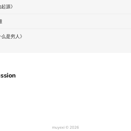
的起源》
维
什么是穷人》
ssion
muyexi © 2026