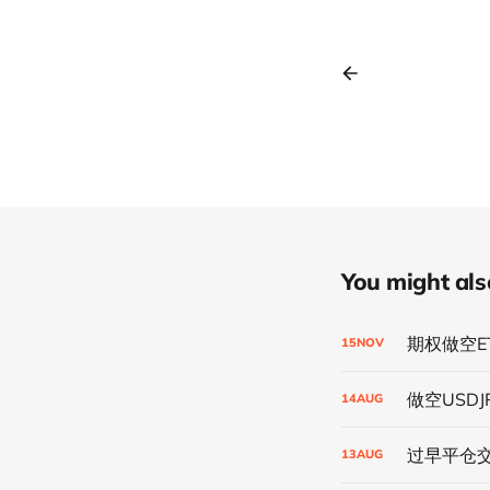
You might also 
期权做空E
15
NOV
做空USD
14
AUG
过早平仓
13
AUG