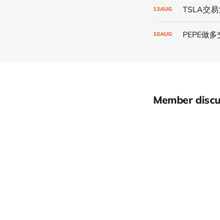
TSLA交
13
AUG
PEPE做
10
AUG
Member discu