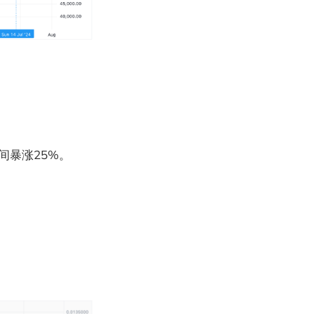
间暴涨25%。