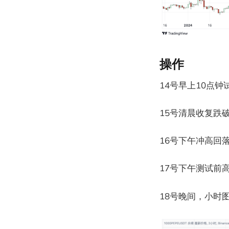
操作
14号早上10点
15号清晨收复跌
16号下午冲高回
17号下午测试前
18号晚间，小时