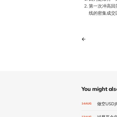
第一次冲高回
线的密集成交
You might also 
做空USD
14
AUG
过早平仓
13
AUG