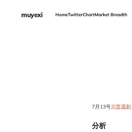
muyexi
Home
Twitter
Chart
Market Breadth
7月13号
川普遇刺
分析