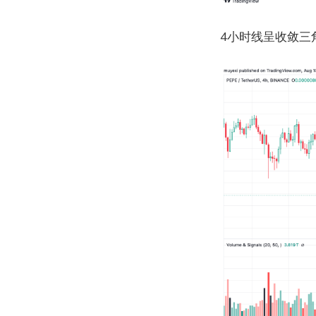
4小时线呈收敛三