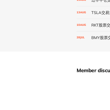
TSLA交
13
AUG
RKT股票
10
AUG
BMY股票
28
JUL
Member discu