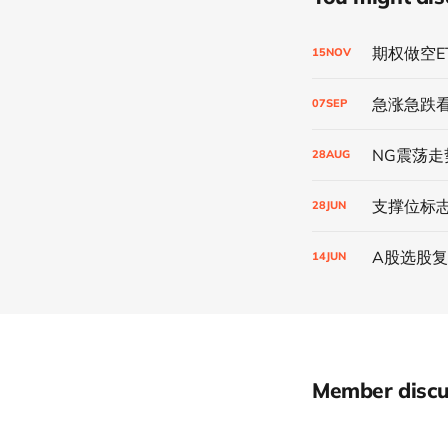
期权做空E
15
NOV
急涨急跌
07
SEP
NG震荡走
28
AUG
支撑位标
28
JUN
A股选股
14
JUN
Member discu