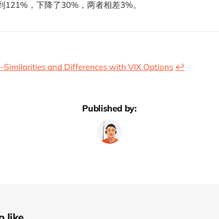
降到121%，下降了30%，两者相差3%。
imilarities and Differences with VIX Options
↩︎
Published by:
like...