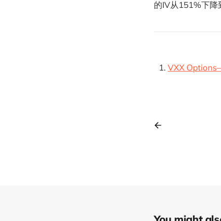
的IV从151%下
VXX Options—S
You might also 