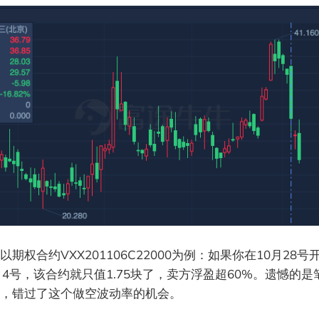
期权合约VXX201106C22000为例：如果你在10月28号开
月4号，该合约就只值1.75块了，卖方浮盈超60%。遗憾的
，错过了这个做空波动率的机会。