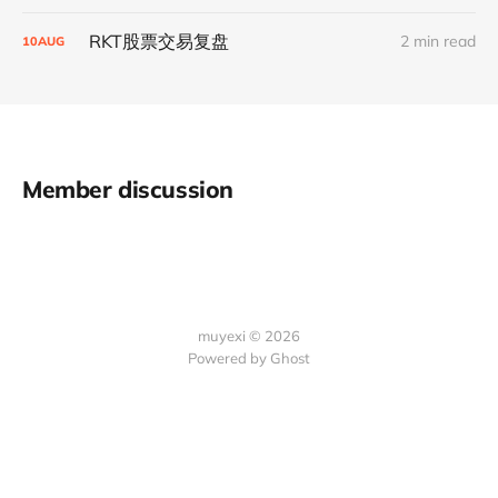
RKT股票交易复盘
2 min read
10
AUG
Member discussion
muyexi © 2026
Powered by
Ghost