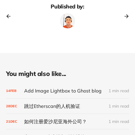
Published by:
You might also like...
Add Image Lightbox to Ghost blog
1 min read
14
FEB
跳过Etherscan的人机验证
1 min read
28
DEC
如何注册爱沙尼亚海外公司？
1 min read
21
DEC