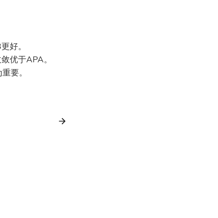
B更好。
敛优于APA。
为重要。