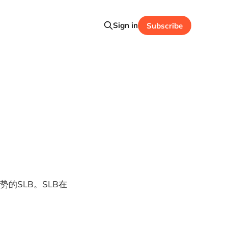
Sign in
Subscribe
势的SLB。SLB在
？